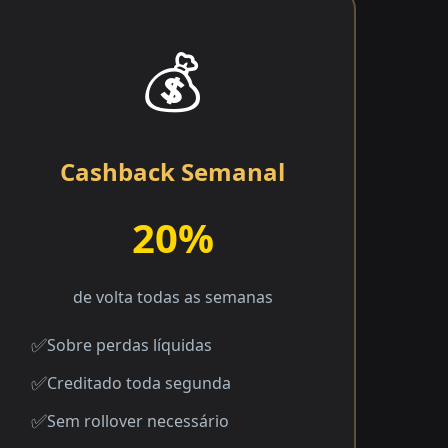
💰
Cashback Semanal
20%
de volta todas as semanas
Sobre perdas líquidas
Creditado toda segunda
Sem rollover necessário