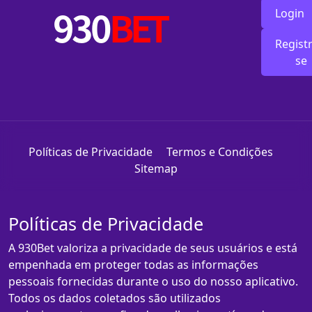
Login
Registr
se
Políticas de Privacidade
Termos e Condições
Sitemap
Políticas de Privacidade
A 930Bet valoriza a privacidade de seus usuários e está
empenhada em proteger todas as informações
pessoais fornecidas durante o uso do nosso aplicativo.
Todos os dados coletados são utilizados