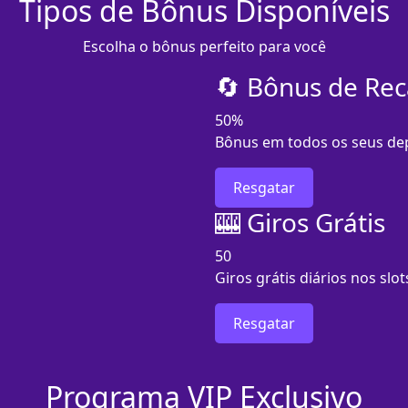
Tipos de Bônus Disponíveis
Escolha o bônus perfeito para você
🔄 Bônus de Re
50%
Bônus em todos os seus de
Resgatar
🎰 Giros Grátis
50
Giros grátis diários nos slot
Resgatar
Programa VIP Exclusivo