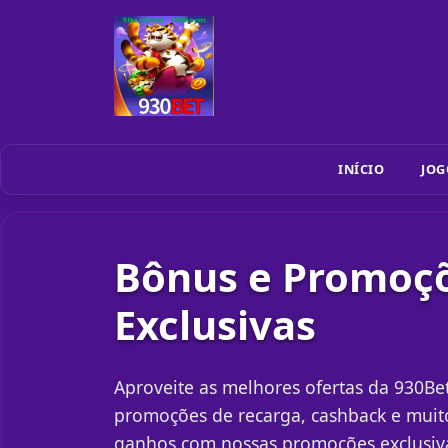
INÍCIO
JOG
Bônus e Promoç
Exclusivas
Aproveite as melhores ofertas da 930Be
promoções de recarga, cashback e muit
ganhos com nossas promoções exclusiv