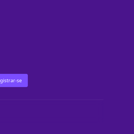
gistrar-se