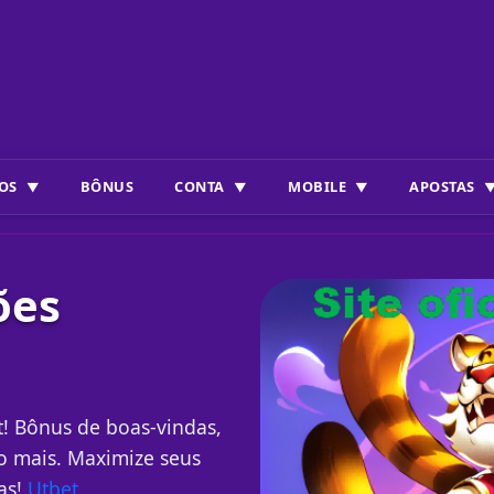
OS
BÔNUS
CONTA
MOBILE
APOSTAS
ões
t! Bônus de boas-vindas,
o mais. Maximize seus
as!
Utbet