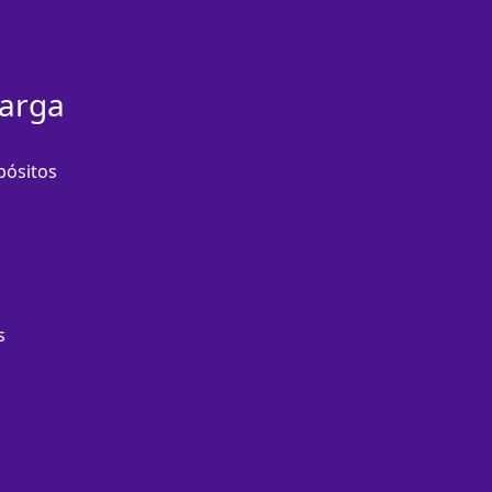
carga
pósitos
s