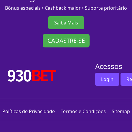
Bônus especiais • Cashback maior • Suporte prioritário
Saiba Mais
CADASTRE-SE
Acessos
Login
Re
Políticas de Privacidade
Termos e Condições
Sitemap