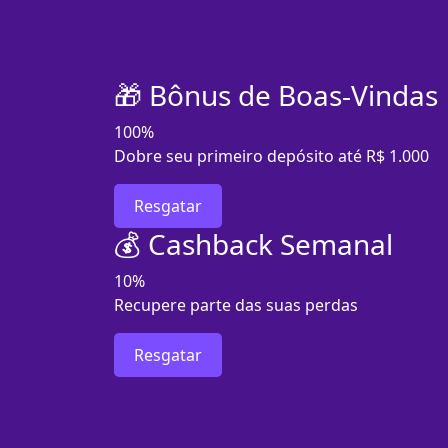
🎁 Bônus de Boas-Vindas
100%
Dobre seu primeiro depósito até R$ 1.000
Resgatar
💰 Cashback Semanal
10%
Recupere parte das suas perdas
Resgatar